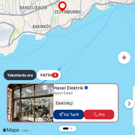
FATİH
Yakınlarda ara
3
Hasel Elektrik
Aykut Erkan
Elektrikçi
Yol Tarifi
Ara