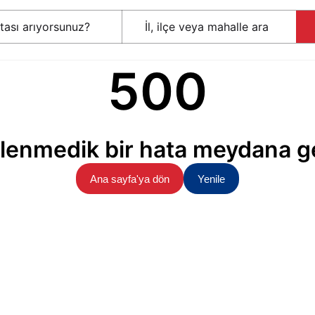
500
lenmedik bir hata meydana ge
Ana sayfa'ya dön
Yenile