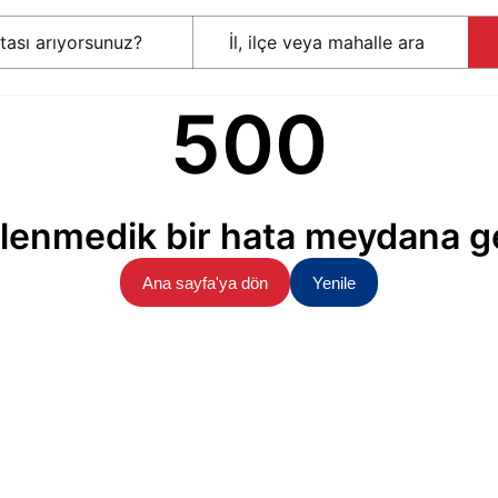
500
lenmedik bir hata meydana ge
Ana sayfa'ya dön
Yenile