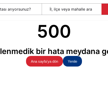
500
lenmedik bir hata meydana ge
Ana sayfa'ya dön
Yenile