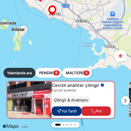
PENDİK
MALTEPE
Yakınlarda ara
9
5
Cevizli anahtar çilingir
Cevizli anahtar
Çilingir & Anahtarcı
Yol Tarifi
Ara