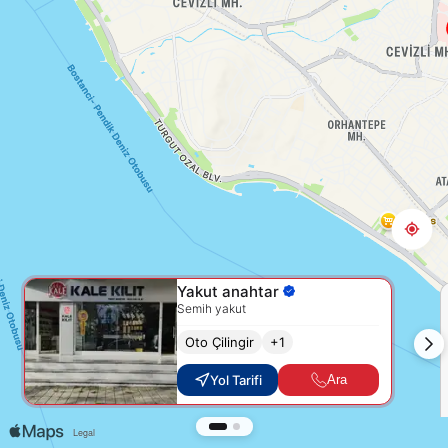
Yakut anahtar
Semih yakut
Oto Çilingir
+
1
Yol Tarifi
Ara