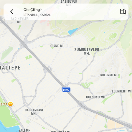
Oto Çilingir
İSTANBUL
,
KARTAL