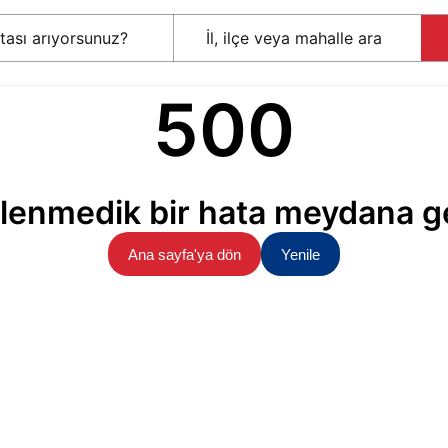
500
lenmedik bir hata meydana ge
Ana sayfa'ya dön
Yenile