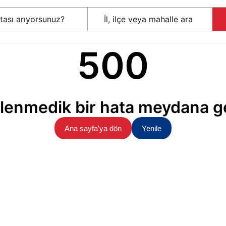
500
lenmedik bir hata meydana ge
Ana sayfa'ya dön
Yenile