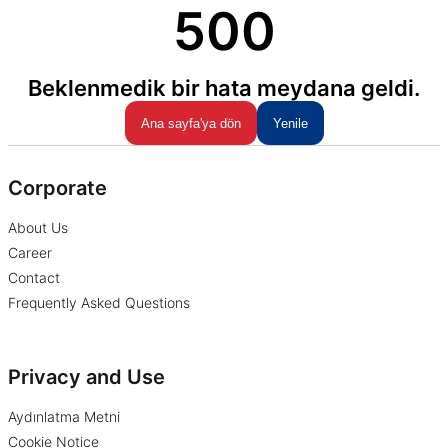
500
Beklenmedik bir hata meydana geldi.
Ana sayfa'ya dön
Yenile
Corporate
About Us
Career
Contact
Frequently Asked Questions
Privacy and Use
Aydınlatma Metni
Cookie Notice