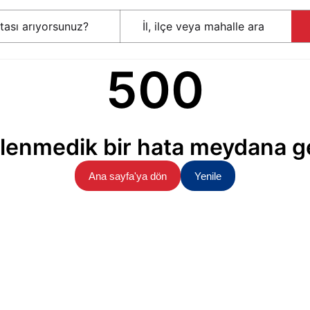
500
lenmedik bir hata meydana ge
Ana sayfa'ya dön
Yenile