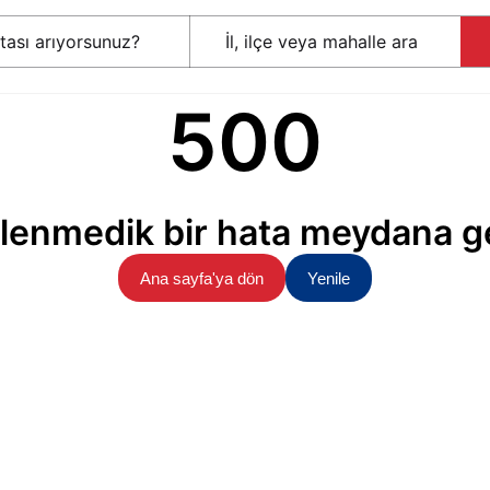
500
lenmedik bir hata meydana ge
Ana sayfa'ya dön
Yenile