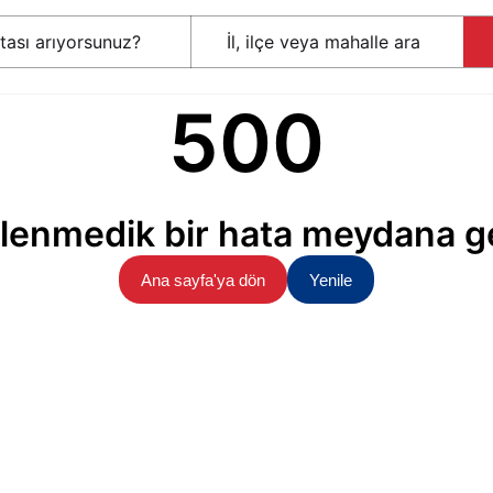
500
lenmedik bir hata meydana ge
Ana sayfa'ya dön
Yenile